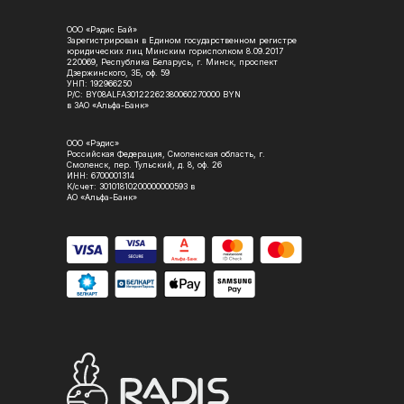
ООО «Рэдис Бай»
Зарегистрирован в Едином государственном регистре
юридических лиц Минским горисполком 8.09.2017
220069, Республика Беларусь, г. Минск, проспект
Дзержинского, 3Б, оф. 59
УНП: 192966250
Р/С: BY08ALFA30122262380060270000 BYN
в ЗАО «Альфа-Банк»
ООО «Рэдис»
Российская Федерация, Смоленская область, г.
Смоленск, пер. Тульский, д. 8, оф. 26
ИНН: 6700001314
К/счет: 30101810200000000593 в
АО «Альфа-Банк»