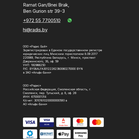
Ramat Gan/Bnei Brak,
Ben Gurion str 39-3
+972 55 7700510
hi@radis.by
ООО «Рэдис Бай»
Зарегистрирован в Едином государственном регистре
юридических лиц Минским горисполком 8.09.2017
220069, Республика Беларусь, г. Минск, проспект
Дзержинского, 3Б, оф. 59
УНП: 192966250
Р/С: BY08ALFA30122262380060270000 BYN
в ЗАО «Альфа-Банк»
ООО «Рэдис»
Российская Федерация, Смоленская область, г.
Смоленск, пер. Тульский, д. 8, оф. 26
ИНН: 6700001314
К/счет: 30101810200000000593 в
АО «Альфа-Банк»