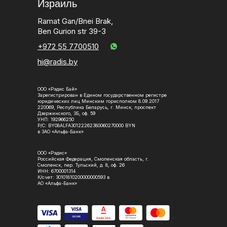
Израиль
Ramat Gan/Bnei Brak,
Ben Gurion str 39-3
+972 55 7700510
hi@radis.by
ООО «Рэдис Бай»
Зарегистрирован в Едином государственном регистре
юридических лиц Минским горисполком 8.09.2017
220069, Республика Беларусь, г. Минск, проспект
Дзержинского, 3Б, оф. 59
УНП: 192966250
Р/С: BY08ALFA30122262380060270000 BYN
в ЗАО «Альфа-Банк»
ООО «Рэдис»
Российская Федерация, Смоленская область, г.
Смоленск, пер. Тульский, д. 8, оф. 26
ИНН: 6700001314
К/счет: 30101810200000000593 в
АО «Альфа-Банк»