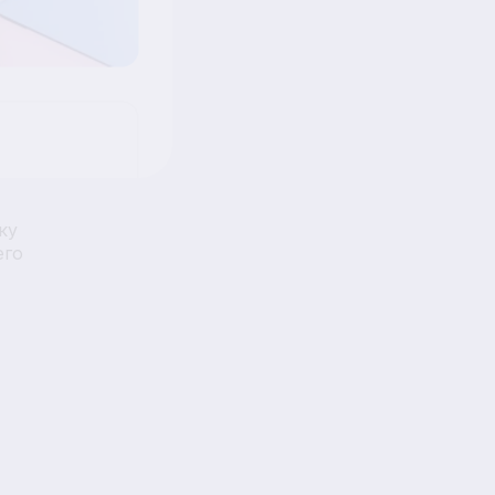
ку
его