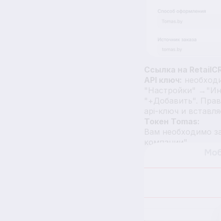
Ссылка на RetailC
API ключ:
необходи
"Настройки" →"Ин
"+Добавить". Прав
api-ключ и вставл
Токен Tomas:
Вам необходимо з
компании"