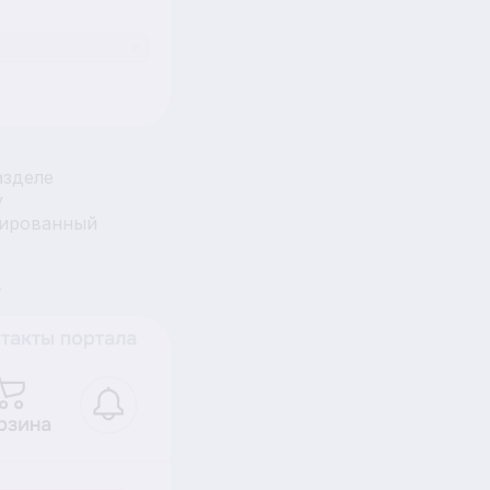
азделе
у
рированный
т