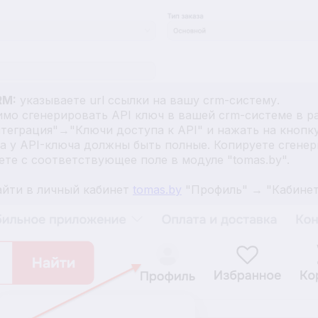
RM:
указываете url ссылки на вашу crm-систему.
мо сгенерировать API ключ в вашей crm-системе в р
теграция"→"Ключи доступа к API" и нажать на кнопк
а у API-ключа должны быть полные. Копируете сгене
яете с соответствующее поле в модуле "tomas.by".
айти в личный кабинет
tomas.by
"Профиль" → "Кабине