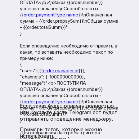
ОПЛАТА</b>\nЗаказ {{order.number}}
успешно оплачен!\nСпособ оплаты -
{{
order.paymentType.name
}}\nОплаченная
сумма - {{order.prepaySum}}\nОбщая сумма
- {{order.totalSumm}}"
}
Если оповещение необходимо отправить в
канал, то вставить необходимо текст по
примеру ниже:
{
"users":[{{
order.manager.id
}}],
"channels": [-100000000000],
"message":"<b>ПОСТУПИЛА
ОПЛАТА</b>\nЗаказ {{order.number}}
успешно оплачен!\nСпособ оплаты -
{{
order.paymentType.name
}}\nОплаченная
Если заказ будет оплачен полностью
сумма - {{order.prepaySum}}\nОбщая сумма
или какая-то часть Telegram бот будет
- {{order.totalSumm}}"
отправлять оповещение менеджеру.
}
Примеры тегов, которые можно
Для сохранения настроек триггера
использовать
нажмите "Сохранить".