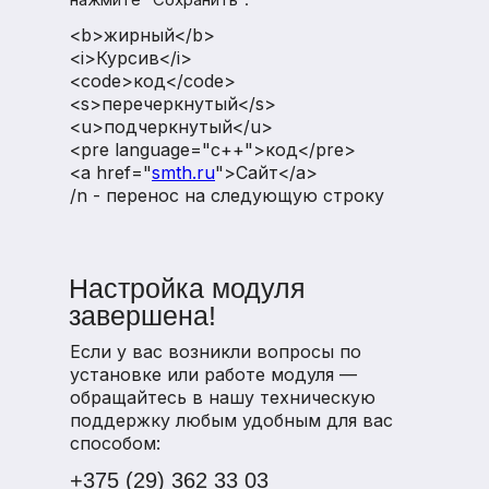
<b>жирный</b>
<i>Курсив</i>
<code>код</code>
<s>перечеркнутый</s>
<u>подчеркнутый</u>
<pre language="c++">код</pre>
<a href="
smth.ru
">Сайт</a>
/n - перенос на следующую строку
Настройка модуля
завершена!
Если у вас возникли вопросы по
установке или работе модуля —
обращайтесь в нашу техническую
поддержку любым удобным для вас
способом:
+375 (29) 362 33 03