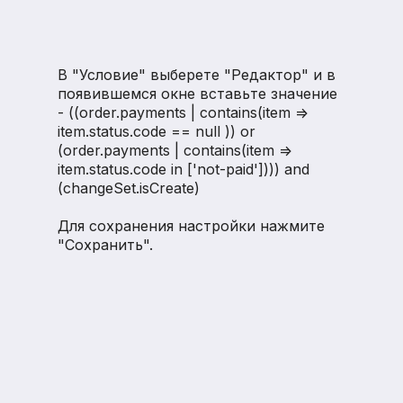
В "Условие" выберете "Редактор" и в
появившемся окне вставьте значение
- ((order.payments | contains(item =>
item.status.code == null )) or
(order.payments | contains(item =>
item.status.code in ['not-paid']))) and
(changeSet.isCreate)
Для сохранения настройки нажмите
"Сохранить".