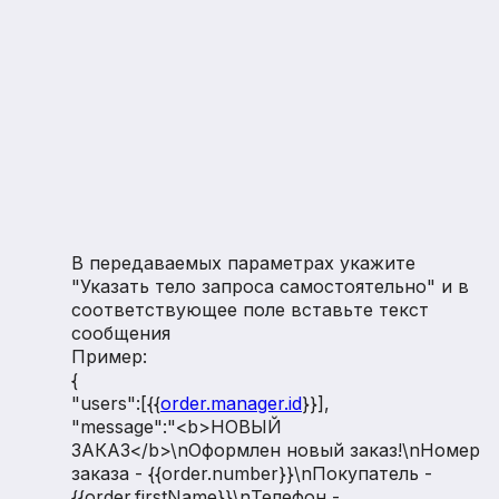
В передаваемых параметрах укажите
"Указать тело запроса самостоятельно" и в
соответствующее поле вставьте текст
сообщения
Пример:
{
"users":[{{
order.manager.id
}}],
"message":"<b>НОВЫЙ
ЗАКАЗ</b>\nОформлен новый заказ!\nНомер
заказа - {{order.number}}\nПокупатель -
{{order.firstName}}\nТелефон -