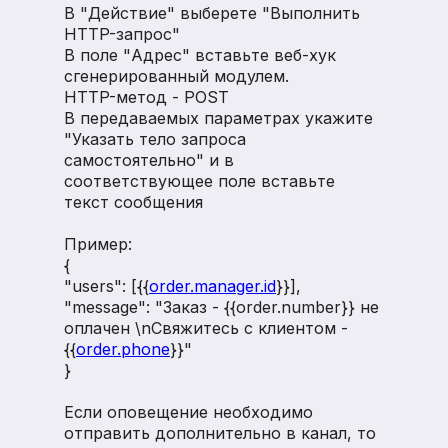
В "Действие" выберете "Выполнить
HTTP-запрос"
В поле "Адрес" вставьте веб-хук
сгенерированный модулем.
HTTP-метод - POST
В передаваемых параметрах укажите
"Указать тело запроса
самостоятельно" и в
соответствующее поле вставьте
текст сообщения
Пример:
{
"users": [{{
order.manager.id
}}],
"message": "Заказ - {{order.number}} не
оплачен \nСвяжитесь с клиентом -
{{
order.phone
}}"
}
Если оповещение необходимо
отправить дополнительно в канал, то