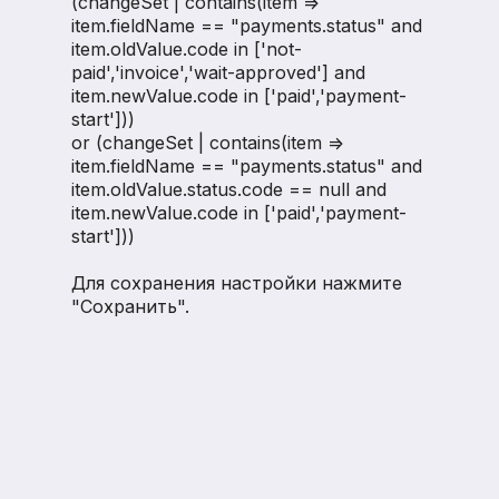
(changeSet | contains(item =>
item.fieldName == "payments.status" and
item.oldValue.code in ['not-
paid','invoice','wait-approved'] and
item.newValue.code in ['paid','payment-
start']))
or (changeSet | contains(item =>
item.fieldName == "payments.status" and
item.oldValue.status.code == null and
item.newValue.code in ['paid','payment-
start']))
Для сохранения настройки нажмите
"Сохранить".