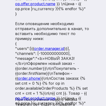
op.offer.product.name
}} \nЦена - {{
op.price |ru_currency }}{% endfor %}"
}
Если оповещение необходимо
отправить дополнительно в канал, то
вставить необходимо текст по
примеру ниже:
{
"users":[{{
order.manager.id
}}],
"channels": [-100000000000],
"message":"<b>НОВЫЙ ЗАКАЗ!
</b>\nОформлен новый заказ -
{{order.number}}\n\nПокупатель -
{{order.firstName}}\nТелефон -
{{
order.phone
}}\n\nСостав заказа: {%
set cnt = 0 %} {% for op in
order.availableOrderProducts %} {% set
cnt = cnt + 1 %}\n\n{{ cnt }}. Товар - {{
op.offer.product.name
}} \nЦена - {{
При поступлении нового заказа
op.price |ru_currency }}{% endfor %}"
Telegram бот будет отправлять