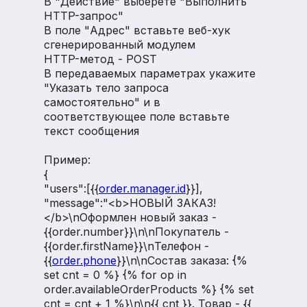
В "Действие" выберете "Выполнить
HTTP-запрос"
В поле "Адрес" вставьте веб-хук
сгенерированный модулем
HTTP-метод - POST
В передаваемых параметрах укажите
"Указать тело запроса
самостоятельно" и в
соответствующее поле вставьте
текст сообщения
Пример:
{
"users":[{{
order.manager.id
}}],
"message":"<b>НОВЫЙ ЗАКАЗ!
</b>\nОформлен новый заказ -
{{order.number}}\n\nПокупатель -
{{order.firstName}}\nТелефон -
{{
order.phone
}}\n\nСостав заказа: {%
set cnt = 0 %} {% for op in
order.availableOrderProducts %} {% set
cnt = cnt + 1 %}\n\n{{ cnt }}. Товар - {{