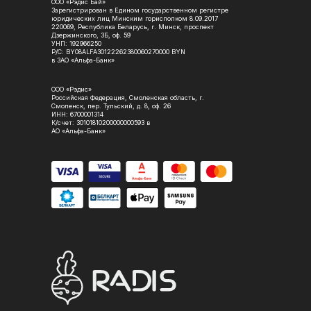
ООО «Рэдис Бай»
Зарегистрирован в Едином государственном регистре
юридических лиц Минским горисполком 8.09.2017
220069, Республика Беларусь, г. Минск, проспект
Дзержинского, 3Б, оф. 59
УНП: 192966250
Р/С: BY08ALFA30122262380060270000 BYN
в ЗАО «Альфа-Банк»
ООО «Рэдис»
Российская Федерация, Смоленская область, г.
Смоленск, пер. Тульский, д. 8, оф. 26
ИНН: 6700001314
К/счет: 30101810200000000593 в
АО «Альфа-Банк»