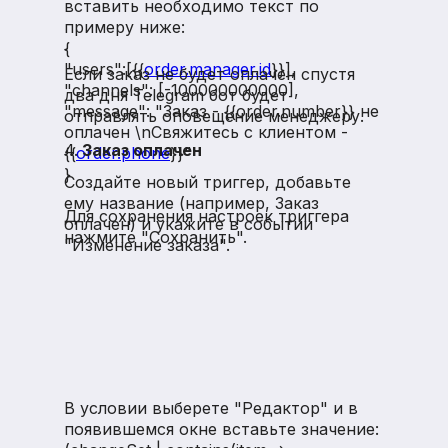
вставить необходимо текст по
примеру ниже:
{
"users":[{{
order.manager.id
}}],
Если заказ не будет оплачен спустя
"channels": [-100000000000],
два дня Telegram бот будет
"message": "Заказ - {{order.number}} не
отправлять оповещение менеджеру.
оплачен \nСвяжитесь с клиентом -
4.
Заказ оплачен
{{
order.phone
}}"
}
Создайте новый триггер, добавьте
ему название (например, Заказ
Для сохранения настроек триггера
оплачен) и укажите в событии
нажмите "Сохранить".
"Изменение заказа".
В условии выберете "Редактор" и в
появившемся окне вставьте значение: