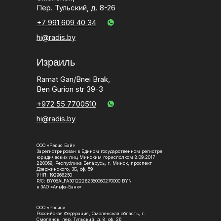
Пер. Тульский, д. 8-26
+7 991 609 40 34
hi@radis.by
Израиль
Ramat Gan/Bnei Brak,
Ben Gurion str 39-3
+972 55 7700510
hi@radis.by
ООО «Рэдис Бай»
Зарегистрирован в Едином государственном регистре
юридических лиц Минским горисполком 8.09.2017
220069, Республика Беларусь, г. Минск, проспект
Дзержинского, 3Б, оф. 59
УНП: 192966250
Р/С: BY08ALFA30122262380060270000 BYN
в ЗАО «Альфа-Банк»
ООО «Рэдис»
Российская Федерация, Смоленская область, г.
Смоленск, пер. Тульский, д. 8, оф. 26