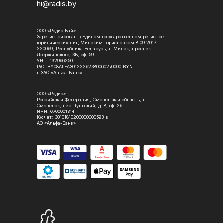
hi@radis.by
ООО «Рэдис Бай»
Зарегистрирован в Едином государственном регистре
юридических лиц Минским горисполком 8.09.2017
220069, Республика Беларусь, г. Минск, проспект
Дзержинского, 3Б, оф. 59
УНП: 192966250
Р/С: BY08ALFA30122262380060270000 BYN
в ЗАО «Альфа-Банк»
ООО «Рэдис»
Российская Федерация, Смоленская область, г.
Смоленск, пер. Тульский, д. 8, оф. 26
ИНН: 6700001314
К/счет: 30101810200000000593 в
АО «Альфа-Банк»