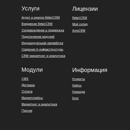
Услуги
Лицензии
Аудит и анализ RetailCRM
RetailCRM
Внедрение RetailCRM
Мой склад
Сопровождение и поддержка
AmoCRM
Подключение модулей
Индивидуальная разработка
Создание it-инфраструктуры
CRM-маркетинг и аналитика
Модули
Информация
CMS
Клиенты
Доставка
Кейсы
Оплата
Команда
Маркетплейсы
Блог
Маркетинг и аналитика
Прочие